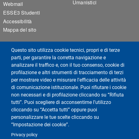
Umanistici
Webmail
ESSE3 Studenti
Accessibilità
Mappa del sito
Questo sito utilizza cookie tecnici, propri e di terze
News
parti, per garantire la corretta navigazione e
analizzare il traffico e, con il tuo consenso, cookie di
profilazione e altri strumenti di tracciamento di terzi
per mostrare video e misurare l'efficacia delle attività
di comunicazione istituzionale. Puoi rifiutare i cookie
Social di Ateneo
non necessari e di profilazione cliccando su “Rifiuta
tutti”. Puoi scegliere di acconsentirne l’utilizzo
cliccando su “Accetta tutti” oppure puoi
personalizzare le tue scelte cliccando su
“Impostazione dei cookie”.
Dipartimento di Studi Umanistici
Università di Pavia
Privacy policy
Piazza del Lino, 2 - 27100 Pavia - Italy