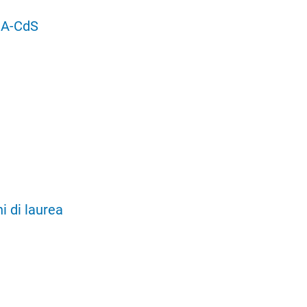
UA-CdS
i di laurea