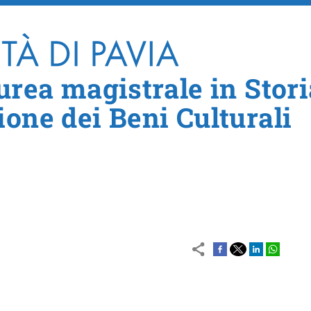
Salta al contenuto principale
urea magistrale in Stori
ione dei Beni Culturali
le