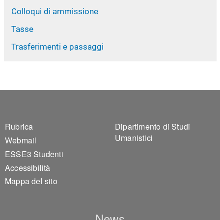
Colloqui di ammissione
Tasse
Trasferimenti e passaggi
Footer 1
Footer 2
Rubrica
Dipartimento di Studi
Umanistici
Webmail
ESSE3 Studenti
Accessibilità
Mappa del sito
News